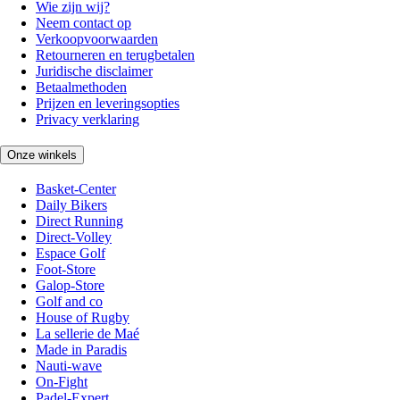
Wie zijn wij?
Neem contact op
Verkoopvoorwaarden
Retourneren en terugbetalen
Juridische disclaimer
Betaalmethoden
Prijzen en leveringsopties
Privacy verklaring
Onze winkels
Basket-Center
Daily Bikers
Direct Running
Direct-Volley
Espace Golf
Foot-Store
Galop-Store
Golf and co
House of Rugby
La sellerie de Maé
Made in Paradis
Nauti-wave
On-Fight
Padel-Expert