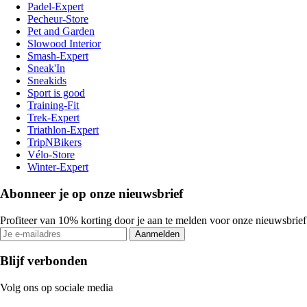
Padel-Expert
Pecheur-Store
Pet and Garden
Slowood Interior
Smash-Expert
Sneak'In
Sneakids
Sport is good
Training-Fit
Trek-Expert
Triathlon-Expert
TripNBikers
Vélo-Store
Winter-Expert
Abonneer je op onze nieuwsbrief
Profiteer van 10% korting door je aan te melden voor onze nieuwsbrief
Aanmelden
Blijf verbonden
Volg ons op sociale media