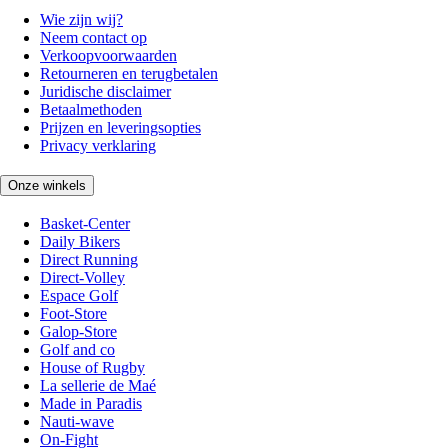
Wie zijn wij?
Neem contact op
Verkoopvoorwaarden
Retourneren en terugbetalen
Juridische disclaimer
Betaalmethoden
Prijzen en leveringsopties
Privacy verklaring
Onze winkels
Basket-Center
Daily Bikers
Direct Running
Direct-Volley
Espace Golf
Foot-Store
Galop-Store
Golf and co
House of Rugby
La sellerie de Maé
Made in Paradis
Nauti-wave
On-Fight