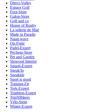
Direct-Volley
Espace Golf
Foot-Store
Galop-Store
Golf and co
House of Rugby
La sellerie de Maé
Made in Paradis
Nauti-wave
On-Fight
Padel-Expert
Pecheur-Store
Pet and Garden
Slowood Interior
Smash-Expert
Sneak'In
Sneakids
Sport is good
Training-Fit
Trek-Expert
Triathlon-Expert
TripNBikers
Vélo-Store
Winter-Expert