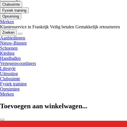
Clubruimte
Fysiek training
Opruiming
Merken
Klantenservice in Frankrijk
Veilig betalen
Gemakkelijk retourneren
Zoeken
Aanbiedingen
Nieuw-Binnen
Schoenen
Kleding
Handballen
Vertegenwoordigers
Lifestyle
Uitrusting
Clubruimte
Fysiek training
Opruiming
Merken
Toevoegen aan winkelwagen...