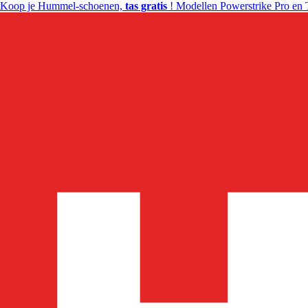
Koop je Hummel-schoenen,
tas gratis
! Modellen Powerstrike Pro en 