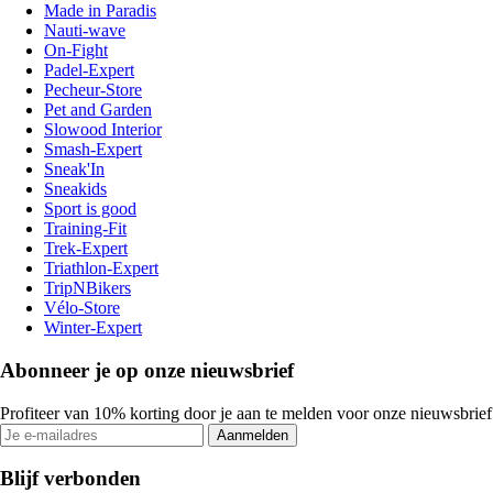
Made in Paradis
Nauti-wave
On-Fight
Padel-Expert
Pecheur-Store
Pet and Garden
Slowood Interior
Smash-Expert
Sneak'In
Sneakids
Sport is good
Training-Fit
Trek-Expert
Triathlon-Expert
TripNBikers
Vélo-Store
Winter-Expert
Abonneer je op onze nieuwsbrief
Profiteer van 10% korting door je aan te melden voor onze nieuwsbrief
Aanmelden
Blijf verbonden