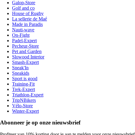
Galop-Store
Golf and co
House of Rugby
La sellerie de Maé
Made in Paradis
Nauti-wave
On-Fight
Padel-Expert
Pecheur-Store
Pet and Garden
Slowood Interior
Smash-Expert
Sneak'In
Sneakids
Sport is good
Training-Fit
Trek-Expert
Triathlon-Expert
TripNBikers
Vélo-Store
Winter-Expert
Abonneer je op onze nieuwsbrief
Profiteer van 10% korting door je aan te melden voor onze nieuwsbrief