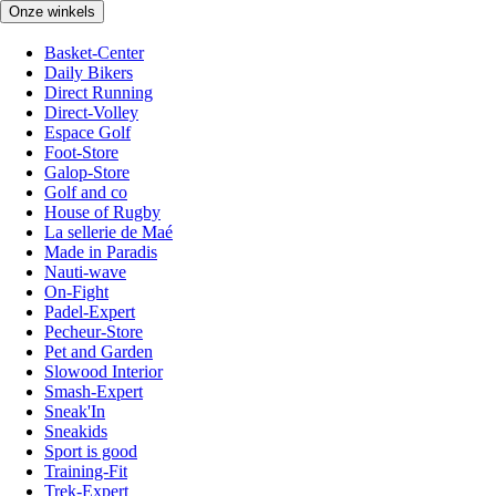
Onze winkels
Basket-Center
Daily Bikers
Direct Running
Direct-Volley
Espace Golf
Foot-Store
Galop-Store
Golf and co
House of Rugby
La sellerie de Maé
Made in Paradis
Nauti-wave
On-Fight
Padel-Expert
Pecheur-Store
Pet and Garden
Slowood Interior
Smash-Expert
Sneak'In
Sneakids
Sport is good
Training-Fit
Trek-Expert