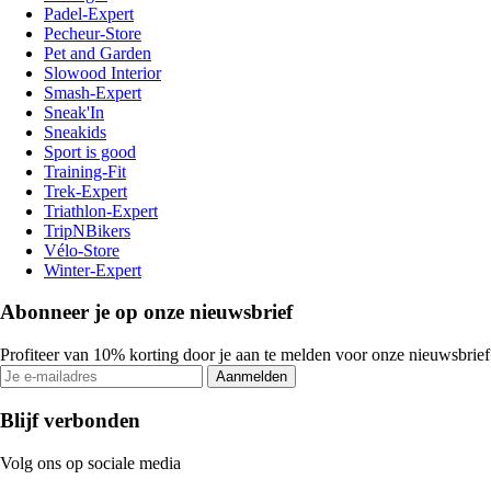
Padel-Expert
Pecheur-Store
Pet and Garden
Slowood Interior
Smash-Expert
Sneak'In
Sneakids
Sport is good
Training-Fit
Trek-Expert
Triathlon-Expert
TripNBikers
Vélo-Store
Winter-Expert
Abonneer je op onze nieuwsbrief
Profiteer van 10% korting door je aan te melden voor onze nieuwsbrief
Aanmelden
Blijf verbonden
Volg ons op sociale media