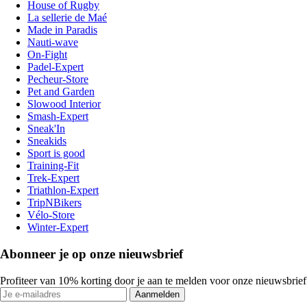
House of Rugby
La sellerie de Maé
Made in Paradis
Nauti-wave
On-Fight
Padel-Expert
Pecheur-Store
Pet and Garden
Slowood Interior
Smash-Expert
Sneak'In
Sneakids
Sport is good
Training-Fit
Trek-Expert
Triathlon-Expert
TripNBikers
Vélo-Store
Winter-Expert
Abonneer je op onze nieuwsbrief
Profiteer van 10% korting door je aan te melden voor onze nieuwsbrief
Aanmelden