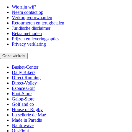
Wie zijn wij?
Neem contact op
Verkoopvoorwaarden
Retourneren en terugbetalen
Juridische disclaimer
Betaalmethoden
Prijzen en leveringsopties
Privacy verklaring
Onze winkels
Basket-Center
Daily Bikers
Direct Running
Direct-Volley
Espace Golf
Foot-Store
Galop-Store
Golf and co
House of Rugby
La sellerie de Maé
Made in Paradis
Nauti-wave
On-Fight