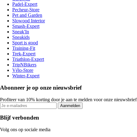
Padel-Expert
Pecheur-Store
Pet and Garden
Slowood Interior
Smash-Expert
Sneak'In
Sneakids
Sport is good
Training-Fit
Trek-Expert
Triathlon-Expert
TripNBikers
Vélo-Store
Winter-Expert
Abonneer je op onze nieuwsbrief
Profiteer van 10% korting door je aan te melden voor onze nieuwsbrief
Aanmelden
Blijf verbonden
Volg ons op sociale media