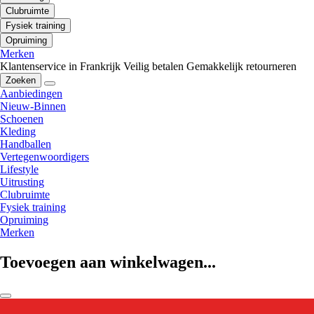
Clubruimte
Fysiek training
Opruiming
Merken
Klantenservice in Frankrijk
Veilig betalen
Gemakkelijk retourneren
Zoeken
Aanbiedingen
Nieuw-Binnen
Schoenen
Kleding
Handballen
Vertegenwoordigers
Lifestyle
Uitrusting
Clubruimte
Fysiek training
Opruiming
Merken
Toevoegen aan winkelwagen...