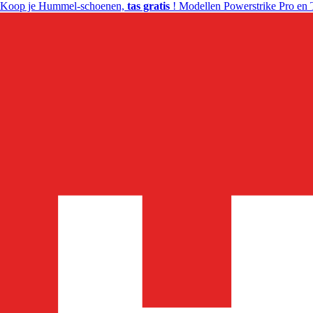
Koop je Hummel-schoenen,
tas gratis
! Modellen Powerstrike Pro en 