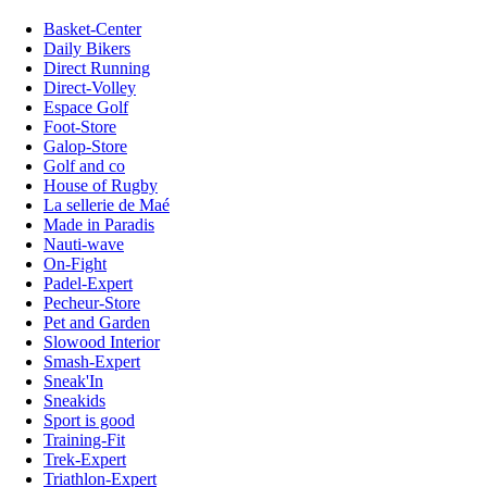
Basket-Center
Daily Bikers
Direct Running
Direct-Volley
Espace Golf
Foot-Store
Galop-Store
Golf and co
House of Rugby
La sellerie de Maé
Made in Paradis
Nauti-wave
On-Fight
Padel-Expert
Pecheur-Store
Pet and Garden
Slowood Interior
Smash-Expert
Sneak'In
Sneakids
Sport is good
Training-Fit
Trek-Expert
Triathlon-Expert