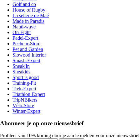
Golf and co
House of Rugby
La sellerie de Maé
Made in Paradis
Nauti-wave
On-Fight
Padel-Expert
Pecheur-Store
Pet and Garden
Slowood Interior
Smash-Expert
Sneak'In
Sneakids
Sport is good
Training-Fit
Trek-Expert
Triathlon-Expert
TripNBikers
Vélo-Store
Winter-Expert
Abonneer je op onze nieuwsbrief
Profiteer van 10% korting door je aan te melden voor onze nieuwsbrief