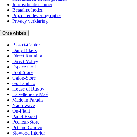
Juridische disclaimer
Betaalmethoden
Prijzen en leveringsopties
Privacy verklaring
Onze winkels
Basket-Center
Daily Bikers
Direct Running
Direct-Volley
Espace Golf
Foot-Store
Galop-Store
Golf and co
House of Rugby
La sellerie de Maé
Made in Paradis
Nauti-wave
On-Fight
Padel-Expert
Pecheur-Store
Pet and Garden
Slowood Interior