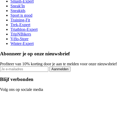
Smash-Expert
Sneak'In
Sneakids
Sport is good
Training-Fit
Trek-Expert
Triathlon-Expert
TripNBikers
Vélo-Store
Winter-Expert
Abonneer je op onze nieuwsbrief
Profiteer van 10% korting door je aan te melden voor onze nieuwsbrief
Aanmelden
Blijf verbonden
Volg ons op sociale media